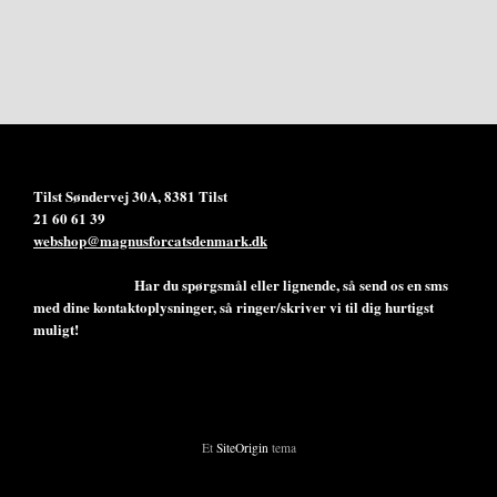
Tilst Søndervej 30A, 8381 Tilst
21 60 61 39
webshop@magnusforcatsdenmark.dk
Har du spørgsmål eller lignende, så send os en sms
med dine kontaktoplysninger, så ringer/skriver vi til dig hurtigst
muligt!
Et
SiteOrigin
tema