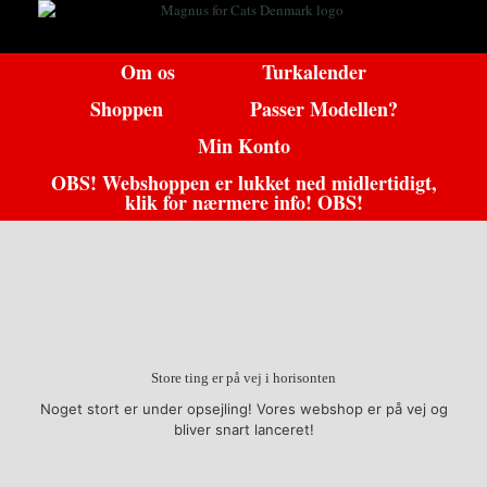
Gå
til
indhold
Om os
Turkalender
Shoppen
Passer Modellen?
Min Konto
OBS! Webshoppen er lukket ned midlertidigt,
klik for nærmere info! OBS!
Store ting er på vej i horisonten
Noget stort er under opsejling! Vores webshop er på vej og
bliver snart lanceret!