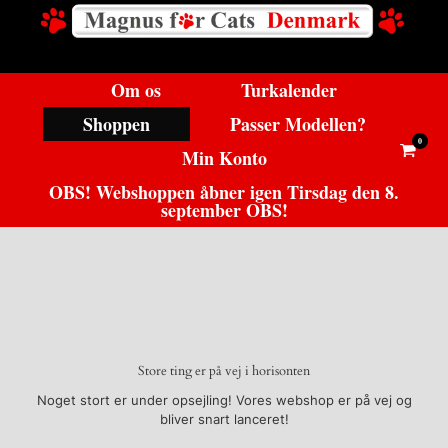
Gå
til
indhold
Om os
Turkalender
Shoppen
Passer Modellen?
0
View
Min Konto
shoppi
cart
OBS! Webshoppen åbner igen Tirsdag den 8.
september OBS!
Store ting er på vej i horisonten
Noget stort er under opsejling! Vores webshop er på vej og
bliver snart lanceret!