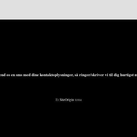
ms med dine kontaktoplysninger, så ringer/skriver vi til dig hurtigst m
Et
SiteOrigin
tema